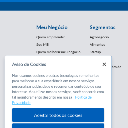
Meu Negócio
Segmentos
Quero empreender
Agronegócio
Sou MEI
Alimentos
Quero melhorar meu negócio
Startup
E-Commerce
Aviso de Cookies
Cursos e
Franquias / Redes de
Cooperação
Conteúdos
Nós usamos cookies e outras tecnologias semelhantes
Moda
para melhorar a sua experiência em nossos serviços,
Cursos
Moveleiro
personalizar publicidade e recomendar conteúdo de seu
Consultorias
interesse. Ao utilizar nossos serviços, você concorda com
Saúde
tal monitoramento descrito em nossa
Política de
Programas
Turismo
Privacidade
Mercopar
Aceitar todos os cookies