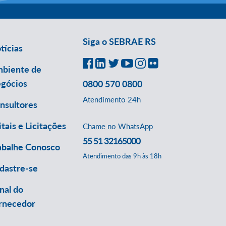
Siga o SEBRAE RS
tícias
biente de
gócios
0800 570 0800
Atendimento 24h
nsultores
itais e Licitações
Chame no WhatsApp
55 51 32165000
abalhe Conosco
Atendimento das 9h às 18h
dastre-se
nal do
rnecedor