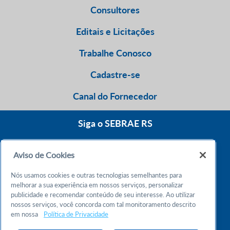
Consultores
Editais e Licitações
Trabalhe Conosco
Cadastre-se
Canal do Fornecedor
Siga o SEBRAE RS
Aviso de Cookies
0800 570 0800
Nós usamos cookies e outras tecnologias semelhantes para
Atendimento 24h
melhorar a sua experiência em nossos serviços, personalizar
publicidade e recomendar conteúdo de seu interesse. Ao utilizar
nossos serviços, você concorda com tal monitoramento descrito
Chame no WhatsApp
em nossa
Política de Privacidade
55 51 32165000