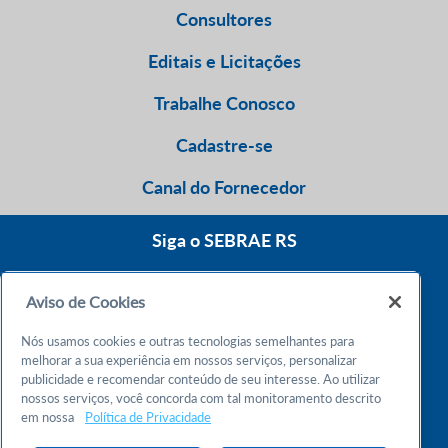
Consultores
Editais e Licitações
Trabalhe Conosco
Cadastre-se
Canal do Fornecedor
Siga o SEBRAE RS
Aviso de Cookies
0800 570 0800
Nós usamos cookies e outras tecnologias semelhantes para
Atendimento 24h
melhorar a sua experiência em nossos serviços, personalizar
publicidade e recomendar conteúdo de seu interesse. Ao utilizar
nossos serviços, você concorda com tal monitoramento descrito
Chame no WhatsApp
em nossa
Política de Privacidade
55 51 32165000