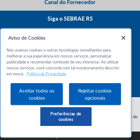
Canal do Fornecedor
Siga o SEBRAE RS
Aviso de Cookies
0800 570 0800
Nós usamos cookies e outras tecnologias semelhantes para
Atendimento 24h
melhorar a sua experiência em nossos serviços, personalizar
publicidade e recomendar conteúdo de seu interesse. Ao utilizar
nossos serviços, você concorda com tal monitoramento descrito
Chame no WhatsApp
em nossa
Política de Privacidade
55 51 32165000
Atendimento das 9h às 18h
Aceitar todos os
Rejeitar cookies
cookies
opcionais
Preferências de
Serviço de Apoio às Micro e Pequenas Empresas do Estado do Rio Grande do
cookies
Sul - CNPJ 87.112.736/0001-30
SEBRAE RS © Copyright 2026 - Todos os direitos reservados