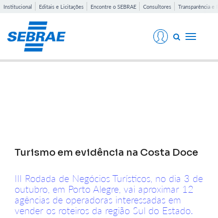
Institucional
Editais e Licitações
Encontre o SEBRAE
Consultores
Transparência e 
Toggle
navigati
Notícias
Turismo em evidência na Costa Doce
III Rodada de Negócios Turísticos, no dia 3 de
outubro, em Porto Alegre, vai aproximar 12
agências de operadoras interessadas em
vender os roteiros da região Sul do Estado.