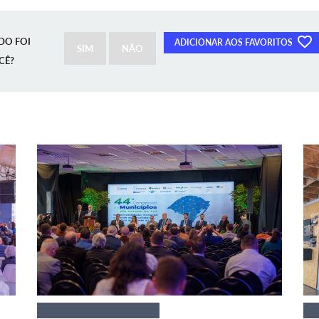
DO FOI
ADICIONAR AOS FAVORITOS
SIM
NÃO
CÊ?