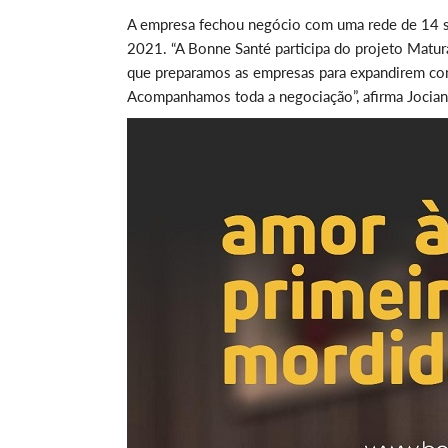
A empresa fechou negócio com uma rede de 14 su
2021. “A Bonne Santé participa do projeto Matur
que preparamos as empresas para expandirem com
Acompanhamos toda a negociação”, afirma Jociane 