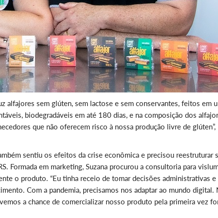
uz alfajores sem glúten, sem lactose e sem conservantes, feitos em 
táveis, biodegradáveis em até 180 dias, e na composição dos alfajo
necedores que não oferecem risco à nossa produção livre de glúten”,
ambém sentiu os efeitos da crise econômica e precisou reestruturar 
RS. Formada em marketing, Suzana procurou a consultoria para vislu
nte o produto. “Eu tinha receio de tomar decisões administrativas e
cimento. Com a pandemia, precisamos nos adaptar ao mundo digital.
ivemos a chance de comercializar nosso produto pela primeira vez fo