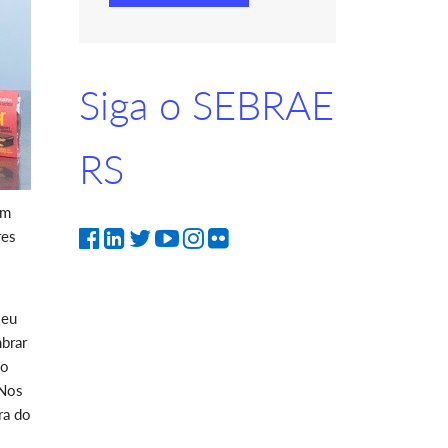
Siga o SEBRAE
RS
um
res
seu
mbrar
 o
 Nos
ra do