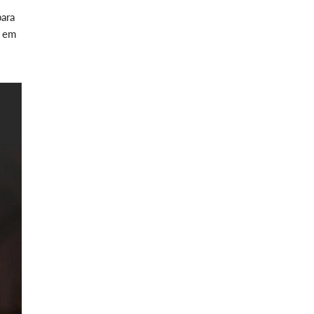
para
, em