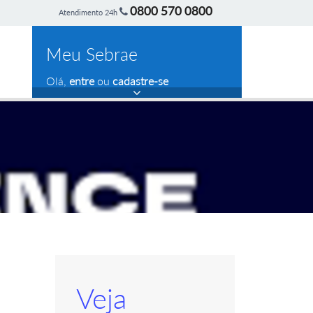
0800 570 0800
Atendimento 24h
Meu Sebrae
Olá,
entre
ou
cadastre-se
Veja