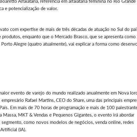
Boaretto Alfaiataria, referência em alfaiataria feminina no Rio Grande
ca e potencialização de valor.
ato com expertise de mais de três décadas de atuação no Sul do paí
e produtos, enquanto que o Mercado Brasco, que se apresenta como
m Porto Alegre (quatro atualmente), vai explicar a forma como desenv
– maior evento de varejo do mundo realizado anualmente em Nova Ior
o empresário Rafael Martins, CEO do Share, uma das principais empre
aís. Em mais de 70 horas de programação e mais de 100 palestrant
 na Massa, MKT & Vendas e Pequenos Gigantes, o evento irá abordar
no segmento, como novos modelos de negócios, venda online, redes
rtificial (IA).