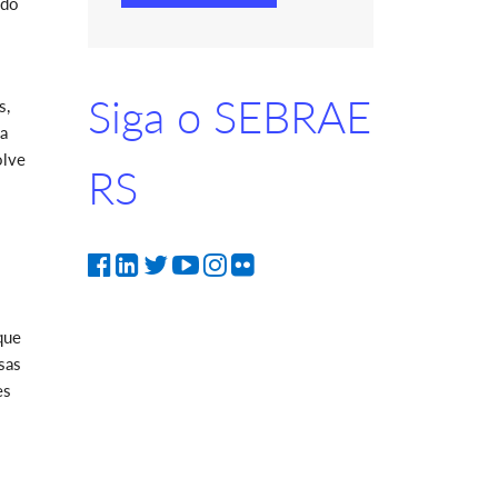
 do
Siga o SEBRAE
s,
 a
olve
RS
que
sas
es