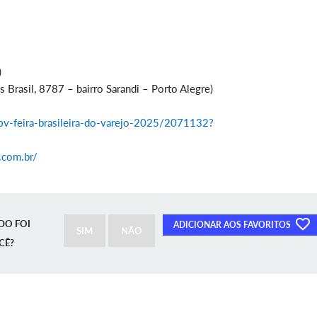
)
 Brasil, 8787 – bairro Sarandi – Porto Alegre)
bv-feira-brasileira-do-varejo-2025/2071132?
o.com.br/
DO FOI
ADICIONAR AOS FAVORITOS
SIM
NÃO
CÊ?