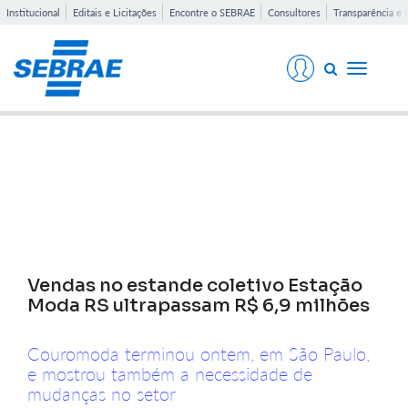
Institucional
Editais e Licitações
Encontre o SEBRAE
Consultores
Transparência e 
Toggle
navigati
Notícias
Vendas no estande coletivo Estação
Moda RS ultrapassam R$ 6,9 milhões
Couromoda terminou ontem, em São Paulo,
e mostrou também a necessidade de
mudanças no setor