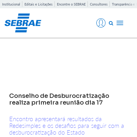
Institucional
Editais e Licitações
Encontre o SEBRAE
Consultores
Transparência e 
Toggle
navigati
Notícias
Conselho de Desburocratização
realiza primeira reunião dia 17
Encontro apresentará resultados da
Redesimples e os desafios para seguir com a
desburocratização do Estado