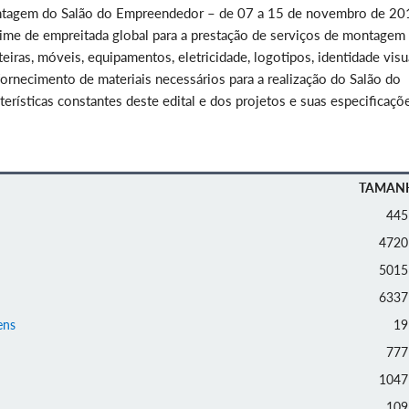
ontagem do Salão do Empreendedor – de 07 a 15 de novembro de 20
me de empreitada global para a prestação de serviços de montagem
iras, móveis, equipamentos, eletricidade, logotipos, identidade visua
ornecimento de materiais necessários para a realização do Salão do
rísticas constantes deste edital e dos projetos e suas especificaçõ
TAMAN
445
4720
5015
6337
ens
19
777
1047
109