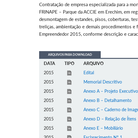
Contratação de empresa especializada para a m
FRINAPE – Parque da ACCIE em Erechim, em regi
desmontagem de estandes, pisos, coberturas, teste
treliças, ambientação e demais procedimentos e f
Empreendedor 2015, conforme descrição e caracte
ARQUIVOS PARA DOWNLOAD
DATA
TIPO
ARQUIVO
2015
Edital
2015
Memorial Descritivo
2015
Anexo A – Projeto Executivo
2015
Anexo B – Detalhamento
2015
Anexo C – Caderno de Imag
2015
Anexo D – Relação de Ítens
2015
Anexo E – Mobiliário
2015
Esclarecimento Nº 1