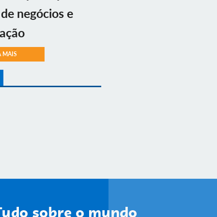
 de negócios e
vação
A MAIS