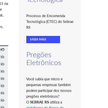
15 na
 e
l,
Processo de Encomenda
Tecnológica (ETEC) do Sebrae
es.
RS
SAIBA MAIS
HO
Pregões
 kb
Eletrônicos
 kb
 kb
 kb
Você sabia que micro e
pequenas empresas também
 kb
podem participar dos nossos
 kb
pregões eletrônicos?
 kb
O
SEBRAE RS
utiliza a
 kb
plataforma do Banco do