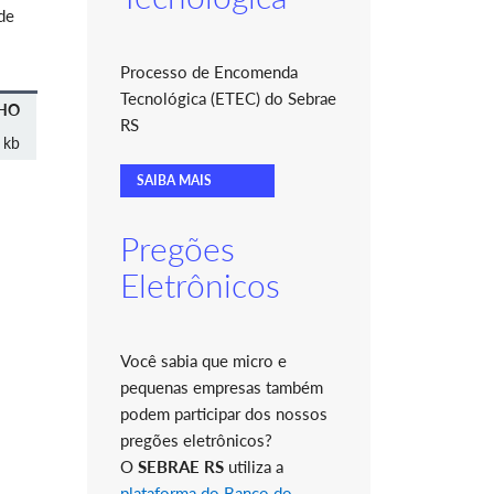
de
Processo de Encomenda
Tecnológica (ETEC) do Sebrae
HO
RS
 kb
SAIBA MAIS
Pregões
Eletrônicos
Você sabia que micro e
pequenas empresas também
podem participar dos nossos
pregões eletrônicos?
O
SEBRAE RS
utiliza a
plataforma do Banco do