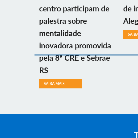
centro participam de
de i
palestra sobre
Aleg
mentalidade
SAIB
inovadora promovida
pela 8ª CRE e Sebrae
RS
SAIBA MAIS