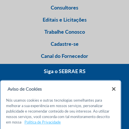
Consultores
Editais e Licitações
Trabalhe Conosco
Cadastre-se
Canal do Fornecedor
Siga o SEBRAE RS
Aviso de Cookies
0800 570 0800
Nós usamos cookies e outras tecnologias semelhantes para
Atendimento 24h
melhorar a sua experiência em nossos serviços, personalizar
publicidade e recomendar conteúdo de seu interesse. Ao utilizar
nossos serviços, você concorda com tal monitoramento descrito
Chame no WhatsApp
em nossa
Política de Privacidade
55 51 32165000