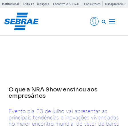
Institucional
Editais e Licitações
Encontre o SEBRAE
Consultores
Transparência e 
Toggle
navigati
Notícias
O que a NRA Show ensinou aos
empresários
Evento dia 23 de julho vai apresentar as
principais tendências e inovações vivenciadas
no maior encontro mundial do setor de bares