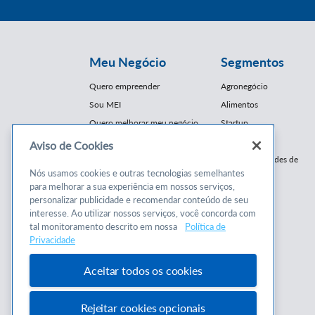
Meu Negócio
Segmentos
Quero empreender
Agronegócio
Sou MEI
Alimentos
Quero melhorar meu negócio
Startup
E-Commerce
Aviso de Cookies
Cursos e
Franquias / Redes de
Cooperação
Nós usamos cookies e outras tecnologias semelhantes
Conteúdos
para melhorar a sua experiência em nossos serviços,
Moda
personalizar publicidade e recomendar conteúdo de seu
Cursos
Moveleiro
interesse. Ao utilizar nossos serviços, você concorda com
Consultorias
Saúde
tal monitoramento descrito em nossa
Política de
Programas
Privacidade
Turismo
Mercopar
Aceitar todos os cookies
Rejeitar cookies opcionais