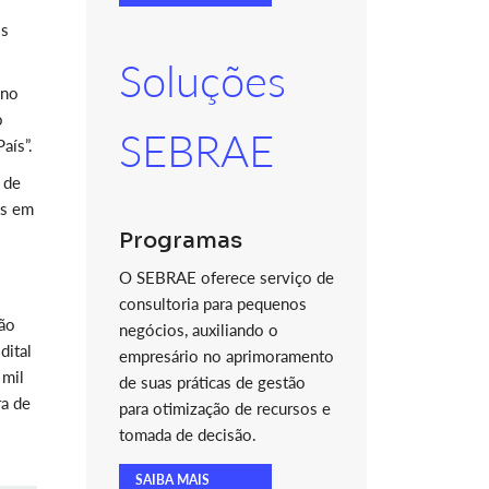
is
Soluções
 no
o
SEBRAE
aís”.
 de
es em
Programas
O SEBRAE oferece serviço de
consultoria para pequenos
são
negócios, auxiliando o
dital
empresário no aprimoramento
 mil
de suas práticas de gestão
ra de
para otimização de recursos e
tomada de decisão.
SAIBA MAIS