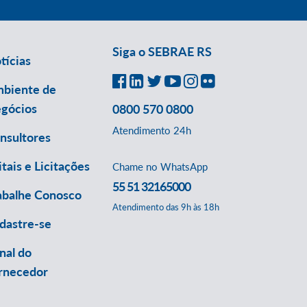
Siga o SEBRAE RS
tícias
biente de
gócios
0800 570 0800
Atendimento 24h
nsultores
itais e Licitações
Chame no WhatsApp
55 51 32165000
abalhe Conosco
Atendimento das 9h às 18h
dastre-se
nal do
rnecedor