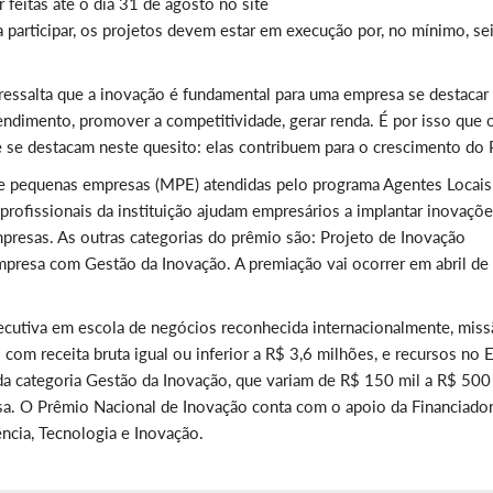
 feitas até o dia 31 de agosto no site
ra participar, os projetos devem estar em execução por, no mínimo, se
ressalta que a inovação é fundamental para uma empresa se destacar
endimento, promover a competitividade, gerar renda. É por isso que 
e se destacam neste quesito: elas contribuem para o crescimento do P
 e pequenas empresas (MPE) atendidas pelo programa Agentes Locais
, profissionais da instituição ajudam empresários a implantar inovaçõ
mpresas. As outras categorias do prêmio são: Projeto de Inovação
presa com Gestão da Inovação. A premiação vai ocorrer em abril de
cutiva em escola de negócios reconhecida internacionalmente, mis
 com receita bruta igual ou inferior a R$ 3,6 milhões, e recursos no E
a categoria Gestão da Inovação, que variam de R$ 150 mil a R$ 500
sa. O Prêmio Nacional de Inovação conta com o apoio da Financiado
ência, Tecnologia e Inovação.