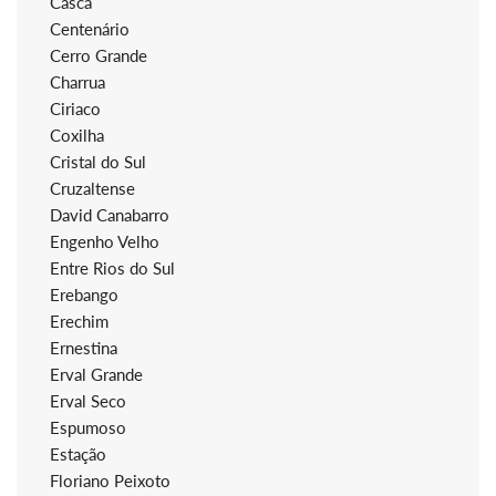
Casca
Centenário
Cerro Grande
Charrua
Ciriaco
Coxilha
Cristal do Sul
Cruzaltense
David Canabarro
Engenho Velho
Entre Rios do Sul
Erebango
Erechim
Ernestina
Erval Grande
Erval Seco
Espumoso
Estação
Floriano Peixoto