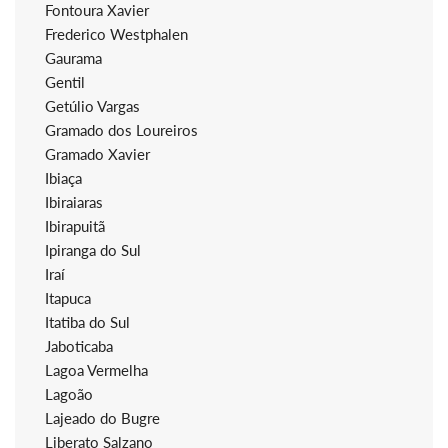
Fontoura Xavier
Frederico Westphalen
Gaurama
Gentil
Getúlio Vargas
Gramado dos Loureiros
Gramado Xavier
Ibiaça
Ibiraiaras
Ibirapuitã
Ipiranga do Sul
Iraí
Itapuca
Itatiba do Sul
Jaboticaba
Lagoa Vermelha
Lagoão
Lajeado do Bugre
Liberato Salzano