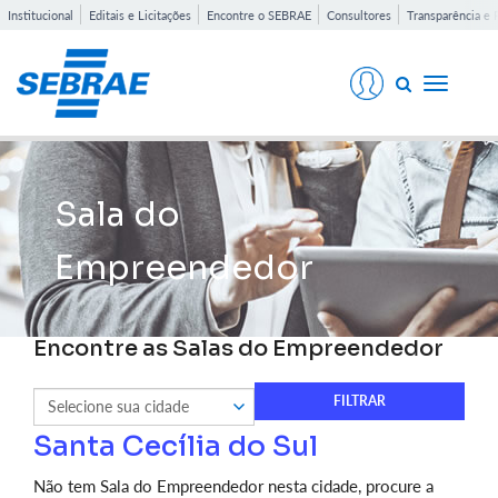
Institucional
Editais e Licitações
Encontre o SEBRAE
Consultores
Transparência e 
Toggle
navigati
Sala do
Empreendedor
Encontre as Salas do Empreendedor
Santa Cecília do Sul
Não tem Sala do Empreendedor nesta cidade, procure a