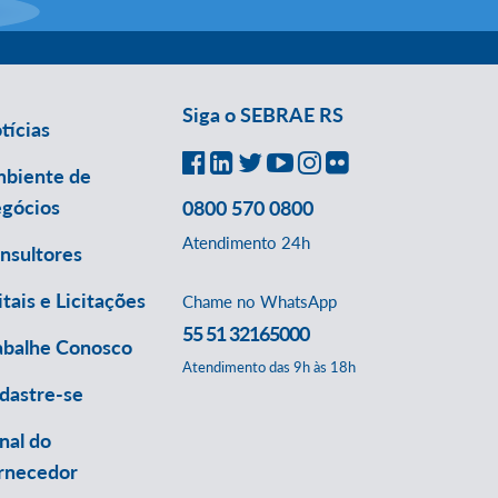
Siga o SEBRAE RS
tícias
biente de
gócios
0800 570 0800
Atendimento 24h
nsultores
itais e Licitações
Chame no WhatsApp
55 51 32165000
abalhe Conosco
Atendimento das 9h às 18h
dastre-se
nal do
rnecedor