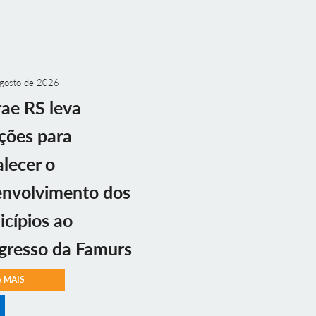
gosto de 2026
ae RS leva
ções para
alecer o
envolvimento dos
cípios ao
gresso da Famurs
A MAIS