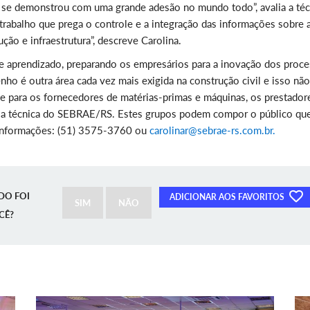
á se demonstrou com uma grande adesão no mundo todo”, avalia a téc
abalho que prega o controle e a integração das informações sobre 
ão e infraestrutura”, descreve Carolina.
e aprendizado, preparando os empresários para a inovação dos proc
o é outra área cada vez mais exigida na construção civil e isso não
le para os fornecedores de matérias-primas e máquinas, os prestador
ta a técnica do SEBRAE/RS. Estes grupos podem compor o público qu
s informações: (51) 3575-3760 ou
carolinar@sebrae-rs.com.br.
DO FOI
ADICIONAR AOS FAVORITOS
SIM
NÃO
CÊ?