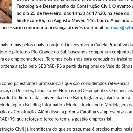
Tecnologia e Desempenho da Construção Civil. O evento 
no dia 25 de fevereiro, das 14h30 às 17h30, na sede do
Sinduscon-RS, rua Augusto Meyer, 146, bairro Auxiliadora
 é necessário confirmar a presença através do e-mail
marinae@sebr
ipais temas pelos quais o projeto Desenvolver a Cadeia Produtiva da
ojeto é piloto no Rio Grande do Sul, buscamos compor um conjunto 
para os empreendedores. Teremos dois anos para conduzir os trabalho
ordena a ação pelo SEBRAE/RS a partir da regional do Vale do Sinos,
 como palestrantes profissionais que são considerados referências
ance, da Unisinos, falará sobre Normas de Desempenho. O especialis
ardo Codinhoto, da Universidade de Bath, Inglaterra, falará sobre a
on Modeling ou Building Intormation Model. Traduzindo: Modelagem d
ão da Construção. Além disso, a própria Carolina vai apresentar co
RAE/RS, que reforça o terceiro tema, a gestão empresarial.
trução Civil já identificam do que se trata, mas é preciso muito mais