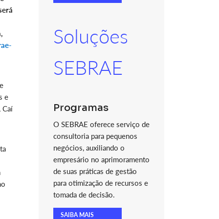
será
Soluções
,
ae-
SEBRAE
de
s e
Programas
 Caí
O SEBRAE oferece serviço de
consultoria para pequenos
negócios, auxiliando o
ta
empresário no aprimoramento
de suas práticas de gestão
a
para otimização de recursos e
mo
tomada de decisão.
SAIBA MAIS