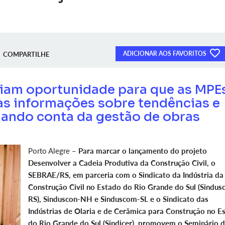
ADICIONAR AOS FAVORITOS
COMPARTILHE
criam oportunidade para que as MPE
às informações sobre tendências e
ando conta da gestão de obras
Porto Alegre –
Para marcar o lançamento do projeto
Desenvolver a Cadeia Produtiva da Construção Civil, o
SEBRAE/RS, em parceria com o Sindicato da Indústria da
Construção Civil no Estado do Rio Grande do Sul (Sindus
RS), Sinduscon-NH e Sinduscom-SL e o Sindicato das
Indústrias de Olaria e de Cerâmica para Construção no E
do Rio Grande do Sul (Sindicer), promovem o Seminário 