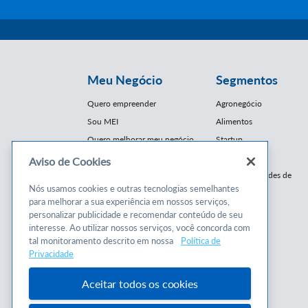
Meu Negócio
Segmentos
Quero empreender
Agronegócio
Sou MEI
Alimentos
Quero melhorar meu negócio
Startup
E-Commerce
Aviso de Cookies
Cursos e
Franquias / Redes de
Cooperação
Nós usamos cookies e outras tecnologias semelhantes
Conteúdos
para melhorar a sua experiência em nossos serviços,
Moda
personalizar publicidade e recomendar conteúdo de seu
Cursos
Moveleiro
interesse. Ao utilizar nossos serviços, você concorda com
Consultorias
Saúde
tal monitoramento descrito em nossa
Política de
Programas
Privacidade
Turismo
Mercopar
Aceitar todos os cookies