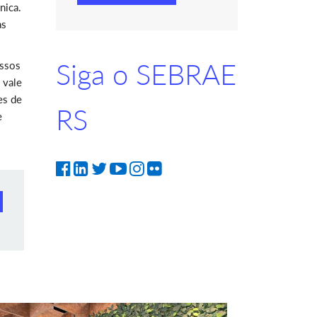
nica.
as
Siga o SEBRAE
essos
 vale
es de
RS
e