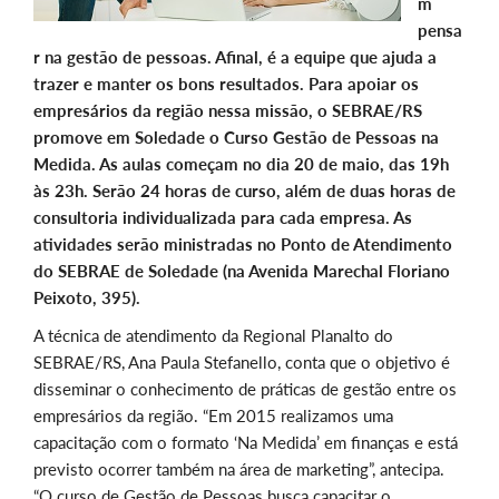
m
pensa
r na gestão de pessoas. Afinal, é a equipe que ajuda a
trazer e manter os bons resultados. Para apoiar os
empresários da região nessa missão, o SEBRAE/RS
promove em Soledade o Curso Gestão de Pessoas na
Medida. As aulas começam no dia 20 de maio, das 19h
às 23h. Serão 24 horas de curso, além de duas horas de
consultoria individualizada para cada empresa. As
atividades serão ministradas no Ponto de Atendimento
do SEBRAE de Soledade (na Avenida Marechal Floriano
Peixoto, 395).
A técnica de atendimento da Regional Planalto do
SEBRAE/RS, Ana Paula Stefanello, conta que o objetivo é
disseminar o conhecimento de práticas de gestão entre os
empresários da região. “Em 2015 realizamos uma
capacitação com o formato ‘Na Medida’ em finanças e está
previsto ocorrer também na área de marketing”, antecipa.
“O curso de Gestão de Pessoas busca capacitar o