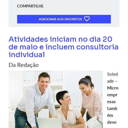
COMPARTILHE
ADICIONAR AOS FAVORITOS
Atividades iniciam no dia 20
de maio e incluem consultoria
individual
Da Redação
Soled
ade –
Micro
empr
esas
tamb
ém
deve