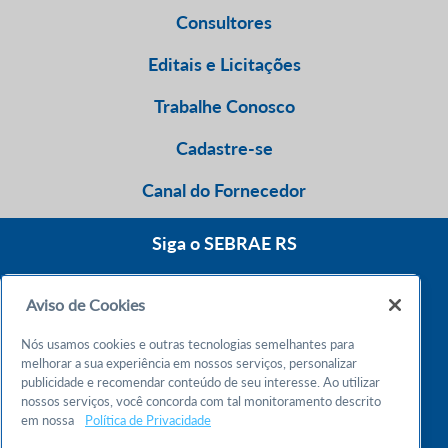
Consultores
Editais e Licitações
Trabalhe Conosco
Cadastre-se
Canal do Fornecedor
Siga o SEBRAE RS
Aviso de Cookies
0800 570 0800
Nós usamos cookies e outras tecnologias semelhantes para
Atendimento 24h
melhorar a sua experiência em nossos serviços, personalizar
publicidade e recomendar conteúdo de seu interesse. Ao utilizar
nossos serviços, você concorda com tal monitoramento descrito
Chame no WhatsApp
em nossa
Política de Privacidade
55 51 32165000