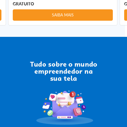
GRATUITO
G
SAIBA MAIS