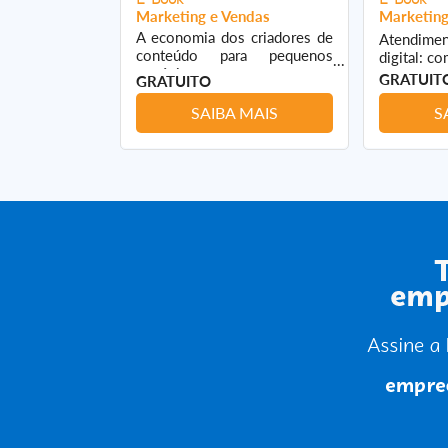
ndas
Marketing e Vendas
Marketing
A economia dos criadores de
o e-commerce
Atendime
conteúdo para pequenos
vendas
digital: c
negócios
GRATUIT
GRATUITO
 MAIS
SAIBA MAIS
S