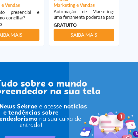
 e Vendas
Marketing e Vendas
Mark
Automação de Marketing:
Blac
nto presencial e
uma ferramenta poderosa para
ven
omo conciliar?
pequenos negócios
prej
O
GRATUITO
GRA
AIBA MAIS
SAIBA MAIS