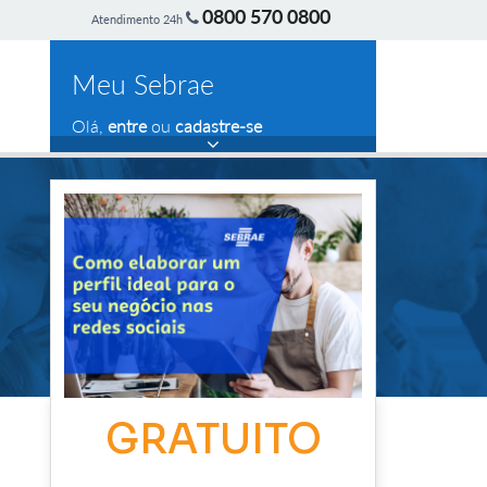
0800 570 0800
Atendimento 24h
Meu Sebrae
Olá,
entre
ou
cadastre-se
GRATUITO