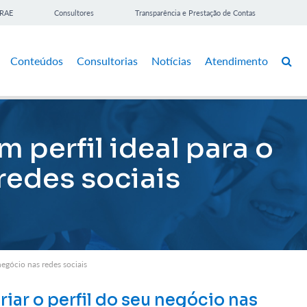
BRAE
Consultores
Transparência e Prestação de Contas
Conteúdos
Consultorias
Notícias
Atendimento
 perfil ideal para o
redes sociais
negócio nas redes sociais
riar o perfil do seu negócio nas