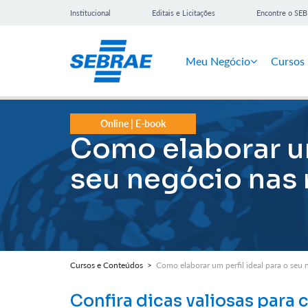
Institucional
Editais e Licitações
Encontre o SE
Meu Negócio
Cursos
Online | E-book
Como elaborar um
seu negócio nas 
Cursos e Conteúdos >
Como elaborar um perfil ideal para o seu 
Confira dicas valiosas para c