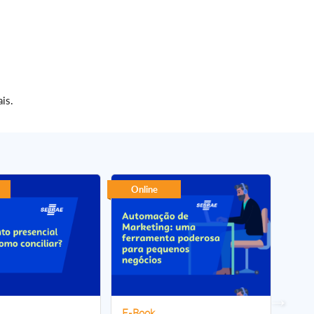
is.
Online
On
E-Book
E-B