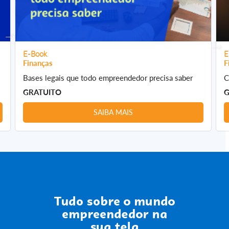
E-Book
E
Finanças
F
Bases legais que todo empreendedor precisa saber
C
GRATUITO
G
SAIBA MAIS