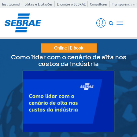
Institucional
Editais e Licitações
Encontre o SEBRAE
Consultores
Transparência e 
Toggle
navigati
Online | E-book
Como lidar com o cenário de alta nos
custos da indústria