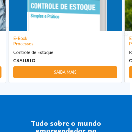
E-Book
E
Processos
P
Controle de Estoque
R
GRATUITO
G
SAIBA MAIS