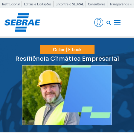
Institucional
Editais e Licitações
Encontre o SEBRAE
Consultores
Transparência e 
Toggle
navigati
Online | E-book
Resiliência Climática Empresarial