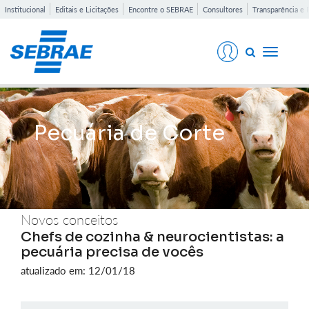
Institucional
Editais e Licitações
Encontre o SEBRAE
Consultores
Transparência e 
Toggle
navigati
Pecuária de Corte
Novos conceitos
Chefs de cozinha & neurocientistas: a
pecuária precisa de vocês
atualizado em: 12/01/18