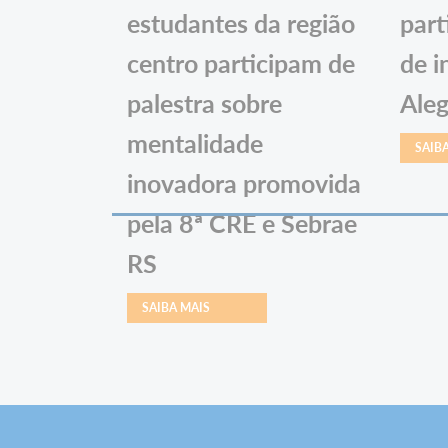
estudantes da região
part
centro participam de
de i
palestra sobre
Aleg
mentalidade
SAIB
inovadora promovida
pela 8ª CRE e Sebrae
RS
SAIBA MAIS