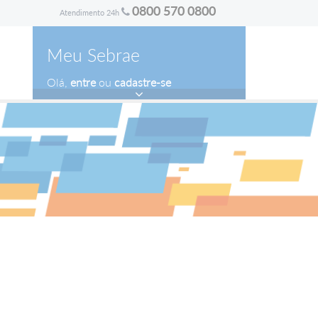
0800 570 0800
Atendimento 24h
Meu Sebrae
Olá,
entre
ou
cadastre-se