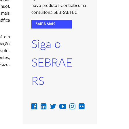
novo produto? Contrate uma
nuo),
consultoria SEBRAETEC!
 mais
ifica
SAIBA MAIS
.
tá em
Siga o
ração
solo,
ntes,
SEBRAE
razo,
RS