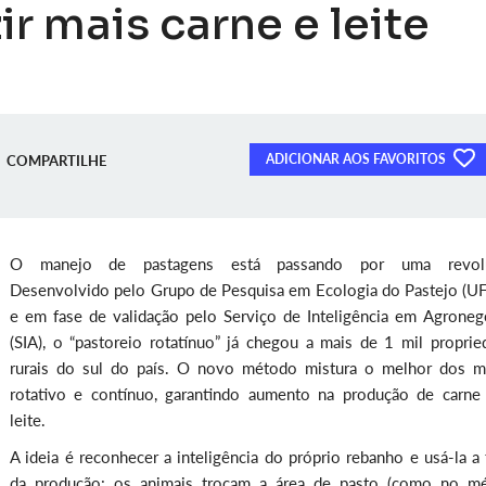
r mais carne e leite
ADICIONAR AOS FAVORITOS
COMPARTILHE
O manejo de pastagens está passando por uma revolu
Desenvolvido pelo Grupo de Pesquisa em Ecologia do Pastejo (U
e em fase de validação pelo Serviço de Inteligência em Agroneg
(SIA), o “pastoreio rotatínuo” já chegou a mais de 1 mil proprie
rurais do sul do país. O novo método mistura o melhor dos 
rotativo e contínuo, garantindo aumento na produção de carne
leite.
A ideia é reconhecer a inteligência do próprio rebanho e usá-la a
da produção: os animais trocam a área de pasto (como no m