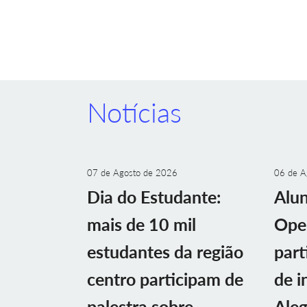
Notícias
07 de Agosto de 2026
06 de A
Dia do Estudante:
Alu
mais de 10 mil
Ope
estudantes da região
part
centro participam de
de i
palestra sobre
Aleg