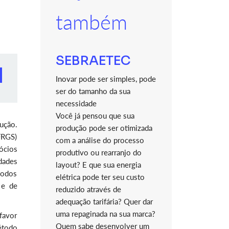
também
SEBRAETEC
Inovar pode ser simples, pode
ser do tamanho da sua
necessidade
Você já pensou que sua
ção.
produção pode ser otimizada
FRGS)
com a análise do processo
ócios
produtivo ou rearranjo do
dades
layout? E que sua energia
modos
elétrica pode ter seu custo
 e de
reduzido através de
adequação tarifária? Quer dar
uma repaginada na sua marca?
 favor
Quem sabe desenvolver um
étodo