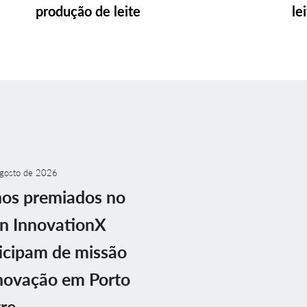
produção de leite
le
gosto de 2026
nos premiados no
n InnovationX
icipam de missão
novação em Porto
re