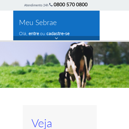
0800 570 0800
Atendimento 24h
Meu Sebrae
Olá,
entre
ou
cadastre-se
Veja