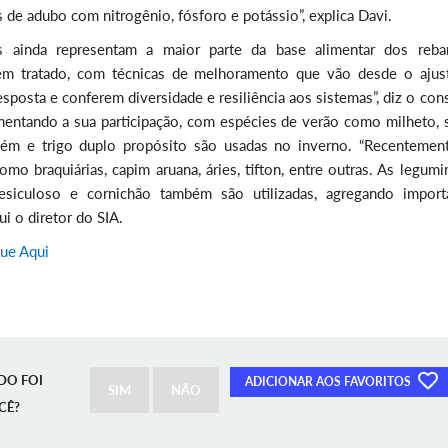
de adubo com nitrogênio, fósforo e potássio”, explica Davi.
s ainda representam a maior parte da base alimentar dos reba
em tratado, com técnicas de melhoramento que vão desde o ajus
esposta e conferem diversidade e resiliência aos sistemas”, diz o con
mentando a sua participação, com espécies de verão como milheto, 
vém e trigo duplo propósito são usadas no inverno. “Recentement
omo braquiárias, capim aruana, áries, tifton, entre outras. As legum
esiculoso e cornichão também são utilizadas, agregando import
ui o diretor do SIA.
que Aqui
DO FOI
ADICIONAR AOS FAVORITOS
SIM
NÃO
CÊ?