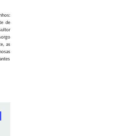
nhos:
te de
sultor
sorgo
e, as
inosas
antes