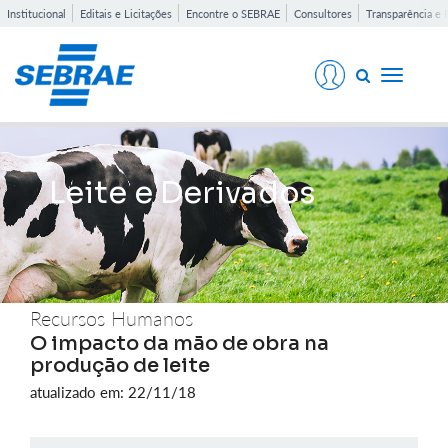
Institucional
Editais e Licitações
Encontre o SEBRAE
Consultores
Transparência e 
Toggle
navigati
Leite e Derivados
Recursos Humanos
O impacto da mão de obra na
produção de leite
atualizado em: 22/11/18