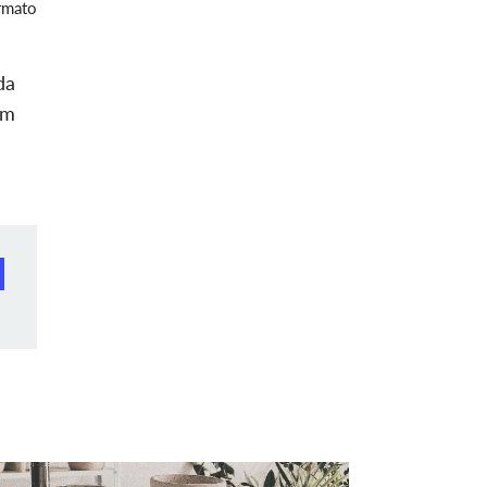
rmato
da
am