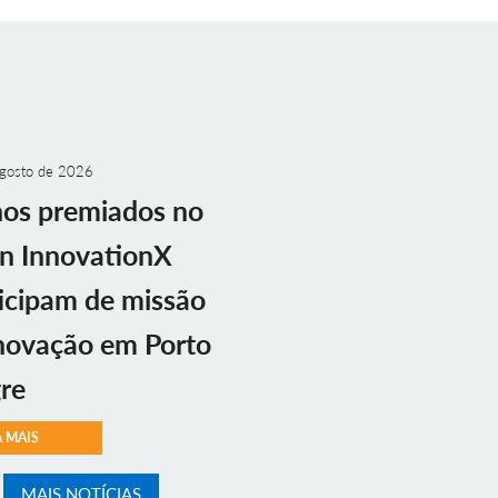
gosto de 2026
nos premiados no
n InnovationX
icipam de missão
novação em Porto
re
A MAIS
MAIS NOTÍCIAS