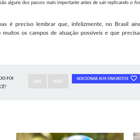
são alguns dos passos mais importante antes de sair replicando o fo
as é preciso lembrar que, infelizmente, no Brasil ain
o muitos os campos de atuação possíveis e que precis
DO FOI
ADICIONAR AOS FAVORITOS
SIM
NÃO
CÊ?