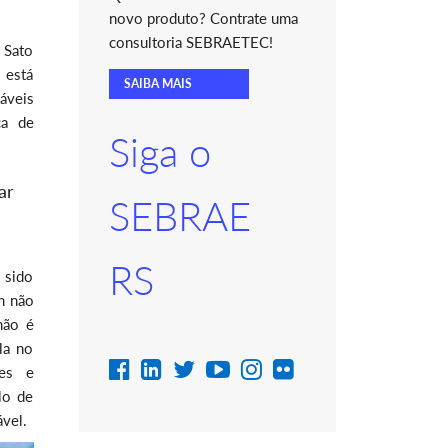
novo produto? Contrate uma
consultoria SEBRAETEC!
 Sato
 está
SAIBA MAIS
áveis
ca de
Siga o
ar
SEBRAE
RS
 sido
m não
não é
la no
ões e
lo de
ável.