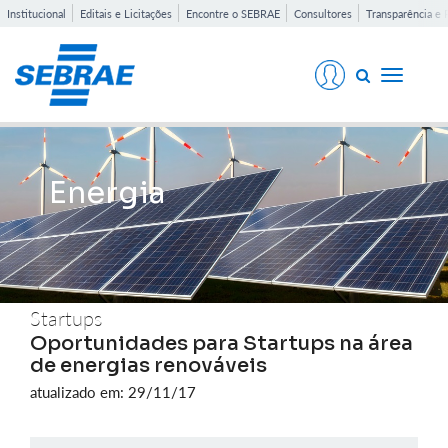
Institucional
Editais e Licitações
Encontre o SEBRAE
Consultores
Transparência e 
Toggle
navigati
Energia
Startups
Oportunidades para Startups na área
de energias renováveis
atualizado em: 29/11/17