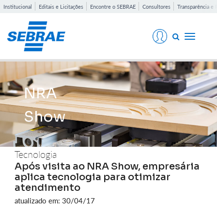
Institucional
Editais e Licitações
Encontre o SEBRAE
Consultores
Transparência e 
Toggle
navigati
NRA
Show
Tecnologia
Após visita ao NRA Show, empresária
aplica tecnologia para otimizar
atendimento
atualizado em: 30/04/17