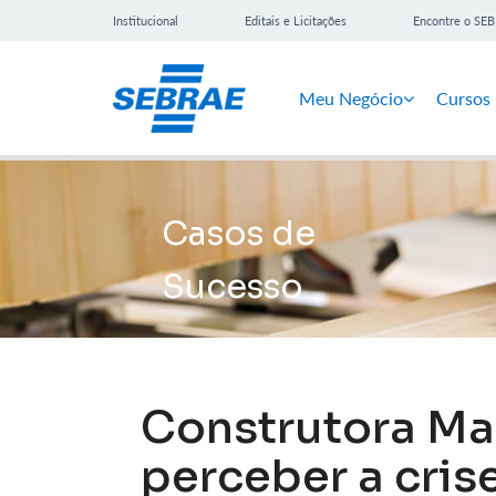
Institucional
Editais e Licitações
Encontre o SE
Meu Negócio
Cursos
Casos de
Sucesso
Construtora Ma
perceber a cri