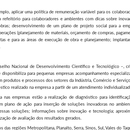
lo, aplicar uma política de remuneração variável para os colaborad
m refeitório para colaboradores e ambientes com dicas sobre inova
obras; desenvolvimento de um plano de projeto social para a emp
perações (planejamento de materiais, orçamento de compras, pagame
etas e para as áreas de execução de obra e planejamento; implanta
.
ho Nacional de Desenvolvimento Científico e Tecnológico –, cr
e disponibiliza para pequenas empresas acompanhamento especializ
 produtos e processos dos setores da Indústria, Comércio e Serviço
stico realizado na empresa a partir de um atendimento individualizad
 nas empresas estão a realização de diagnóstico para identificaç
um plano de ação para inserção de soluções inovadoras no ambien
essas soluções; informações sobre inovação e tecnologia; aproxi
lização de avaliação dos resultados gerados.
das regiões Metropolitana, Planalto, Serra, Sinos, Sul, Vales do Taq