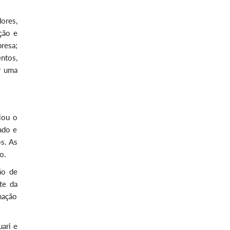
ores,
ção e
resa;
ntos,
r uma
iou o
ado e
s. As
o.
ão de
te da
mação
uari e