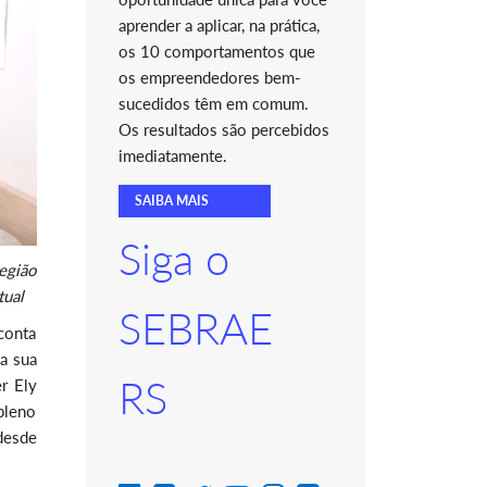
aprender a aplicar, na prática,
os 10 comportamentos que
os empreendedores bem-
sucedidos têm em comum.
Os resultados são percebidos
imediatamente.
SAIBA MAIS
Siga o
egião
tual
SEBRAE
conta
a sua
RS
r Ely
pleno
desde