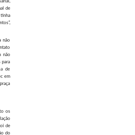
rial,
al de
 tinha
tos”,
a não
ntato
m não
s para
sa de
ec em
 praça
to os
lação
oi de
ão do