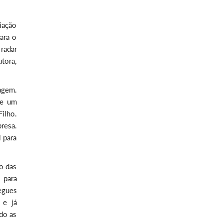
iação
ara o
radar
tora,
agem.
 e um
Filho.
resa.
 para
o das
 para
egues
 e já
ndo as