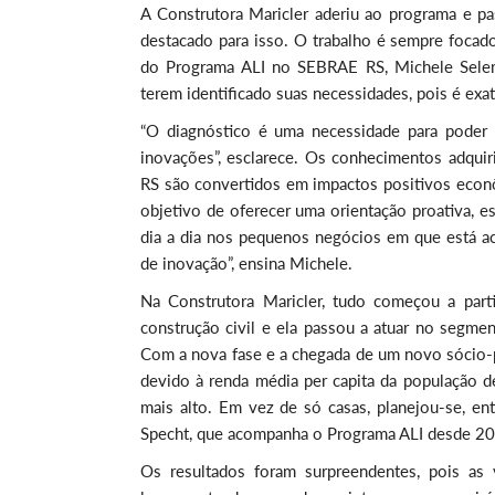
A Construtora Maricler aderiu ao programa e p
destacado para isso. O trabalho é sempre foca
do Programa ALI no SEBRAE RS, Michele Seleri
terem identificado suas necessidades, pois é ex
“O diagnóstico é uma necessidade para poder 
inovações”, esclarece. Os conhecimentos adqui
RS são convertidos em impactos positivos econô
objetivo de oferecer uma orientação proativa, es
dia a dia nos pequenos negócios em que está ac
de inovação”, ensina Michele.
Na Construtora Maricler, tudo começou a parti
construção civil e ela passou a atuar no segment
Com a nova fase e a chegada de um novo sócio-pr
devido à renda média per capita da população de
mais alto. Em vez de só casas, planejou-se, en
Specht, que acompanha o Programa ALI desde 2
Os resultados foram surpreendentes, pois as