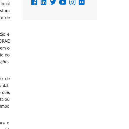
ional
stora
te de
tão e
EBRAE
tem o
rte do
ações
do de
ontal.
 que,
falou
Rambo
ara o