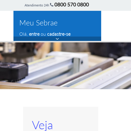
0800 570 0800
Atendimento 24h
Meu Sebrae
Olá,
entre
ou
cadastre-se
Veja