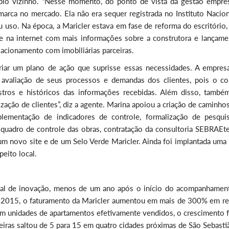
io vizinho. “Nesse momento, do ponto de vista da gestão empresa
arca no mercado. Ela não era sequer registrada no Instituto Nacion
eu uso. Na época, a Maricler estava em fase de reforma do escritório,
te na internet com mais informações sobre a construtora e lançamen
lacionamento com imobiliárias parceiras.
riar um plano de ação que suprisse essas necessidades. A empres
 avaliação de seus processos e demandas dos clientes, pois o co
stros e históricos das informações recebidas. Além disso, també
zação de clientes”, diz a agente. Marina apoiou a criação de caminho
plementação de indicadores de controle, formalização de pesqui
 quadro de controle das obras, contratação da consultoria SEBRAEt
 um novo site e de um Selo Verde Maricler. Ainda foi implantada uma
eito local.
cal de inovação, menos de um ano após o início do acompanhamen
e 2015, o faturamento da Maricler aumentou em mais de 300% em re
Em unidades de apartamentos efetivamente vendidos, o crescimento f
eiras saltou de 5 para 15 em quatro cidades próximas de São Sebasti