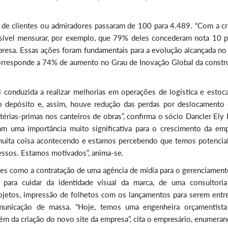
s de clientes ou admiradores passaram de 100 para 4.489. “Com a cr
ossível mensurar, por exemplo, que 79% deles concederam nota 10 p
sa. Essas ações foram fundamentais para a evolução alcançada no 
 corresponde a 74% de aumento no Grau de Inovação Global da constru
conduzida a realizar melhorias em operações de logística e estoc
 do depósito e, assim, houve redução das perdas por deslocamento
rias-primas nos canteiros de obras”, confirma o sócio Dancler Ely 
am uma importância muito significativa para o crescimento da emp
uita coisa acontecendo e estamos percebendo que temos potencial
essos. Estamos motivados”, anima-se.
 como a contratação de uma agência de mídia para o gerenciament
 para cuidar da identidade visual da marca, de uma consultoria
ojetos, impressão de folhetos com os lançamentos para serem entr
municação de massa. “Hoje, temos uma engenheira orçamentista
lém da criação do novo site da empresa”, cita o empresário, enumera