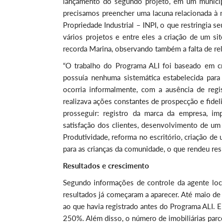
lançamento do segundo projeto, em um municíp
precisamos preencher uma lacuna relacionada à m
Propriedade Industrial – INPI, o que restringia s
vários projetos e entre eles a criação de um si
recorda Marina, observando também a falta de re
“O trabalho do Programa ALI foi baseado em c
possuía nenhuma sistemática estabelecida para
ocorria informalmente, com a ausência de regi
realizava ações constantes de prospecção e fideli
prosseguir: registro da marca da empresa, im
satisfação dos clientes, desenvolvimento de um
Produtividade, reforma no escritório, criação de
para as crianças da comunidade, o que rendeu resp
Resultados e crescimento
Segundo informações de controle da agente lo
resultados já começaram a aparecer. Até maio d
ao que havia registrado antes do Programa ALI. 
250%. Além disso, o número de imobiliárias parc