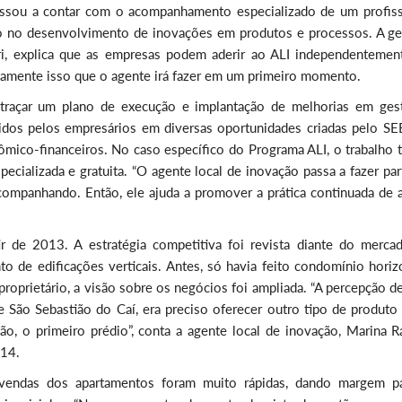
assou a contar com o acompanhamento especializado de um profiss
do no desenvolvimento de inovações em produtos e processos. A ge
, explica que as empresas podem aderir ao ALI independentemen
atamente isso que o agente irá fazer em um primeiro momento.
traçar um plano de execução e implantação de melhorias em ges
ridos pelos empresários em diversas oportunidades criadas pelo S
mico-financeiros. No caso específico do Programa ALI, o trabalho 
pecializada e gratuita. “O agente local de inovação passa a fazer pa
ompanhando. Então, ele ajuda a promover a prática continuada de 
r de 2013. A estratégia competitiva foi revista diante do merca
o de edificações verticais. Antes, só havia feito condomínio horiz
oprietário, a visão sobre os negócios foi ampliada. “A percepção de
 São Sebastião do Caí, era preciso oferecer outro tipo de produto 
tão, o primeiro prédio”, conta a agente local de inovação, Marina 
014.
 vendas dos apartamentos foram muito rápidas, dando margem p