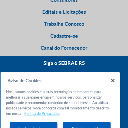
Editais e Licitações
Trabalhe Conosco
Cadastre-se
Canal do Fornecedor
Siga o SEBRAE RS
Aviso de Cookies
0800 570 0800
Nós usamos cookies e outras tecnologias semelhantes para
Atendimento 24h
melhorar a sua experiência em nossos serviços, personalizar
publicidade e recomendar conteúdo de seu interesse. Ao utilizar
nossos serviços, você concorda com tal monitoramento descrito
Chame no WhatsApp
em nossa
Política de Privacidade
55 51 32165000
Atendimento das 9h às 18h