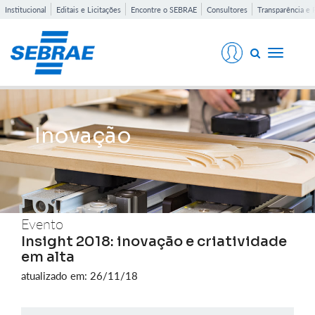
Institucional
Editais e Licitações
Encontre o SEBRAE
Consultores
Transparência e 
Toggle
navigati
Inovação
Evento
Insight 2018: inovação e criatividade
em alta
atualizado em: 26/11/18