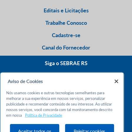
Editais e Licitações
Trabalhe Conosco
Cadastre-se
Canal do Fornecedor
Siga o SEBRAE RS
Aviso de Cookies
0800 570 0800
Nós usamos cookies e outras tecnologias semelhantes para
Atendimento 24h
melhorar a sua experiência em nossos serviços, personalizar
publicidade e recomendar conteúdo de seu interesse. Ao utilizar
nossos serviços, você concorda com tal monitoramento descrito
Chame no WhatsApp
em nossa
Política de Privacidade
55 51 32165000
Atendimento das 9h às 18h
Aceitar todos os
Rejeitar cookies