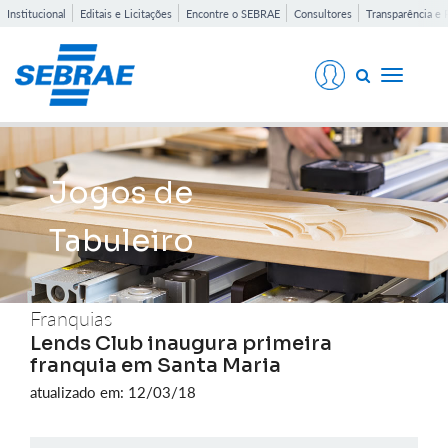
Institucional
Editais e Licitações
Encontre o SEBRAE
Consultores
Transparência e 
Toggle
navigati
Jogos de
Tabuleiro
Franquias
Lends Club inaugura primeira
franquia em Santa Maria
atualizado em: 12/03/18