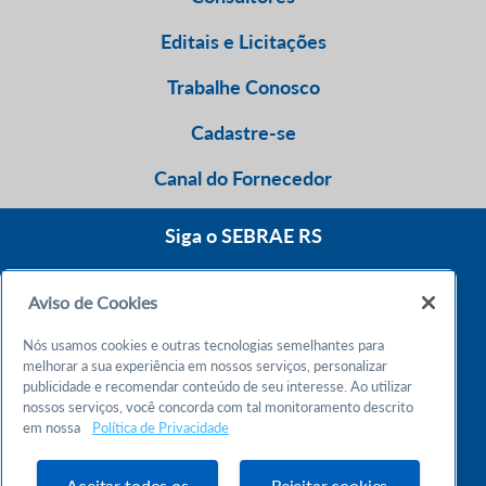
Editais e Licitações
Trabalhe Conosco
Cadastre-se
Canal do Fornecedor
Siga o SEBRAE RS
Aviso de Cookies
0800 570 0800
Nós usamos cookies e outras tecnologias semelhantes para
Atendimento 24h
melhorar a sua experiência em nossos serviços, personalizar
publicidade e recomendar conteúdo de seu interesse. Ao utilizar
nossos serviços, você concorda com tal monitoramento descrito
Chame no WhatsApp
em nossa
Política de Privacidade
55 51 32165000
Atendimento das 9h às 18h
Aceitar todos os
Rejeitar cookies