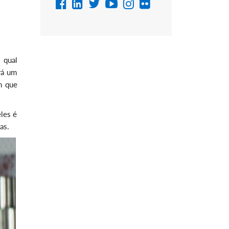
 qual
rá um
m que
les é
as.