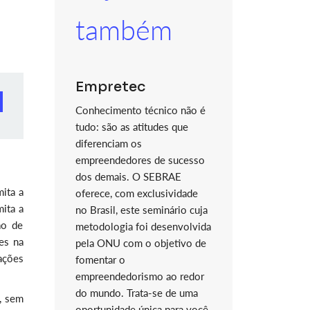
também
Empretec
Conhecimento técnico não é
tudo: são as atitudes que
diferenciam os
empreendedores de sucesso
dos demais. O SEBRAE
mita a
oferece, com exclusividade
mita a
no Brasil, este seminário cuja
ão de
metodologia foi desenvolvida
aes na
pela ONU com o objetivo de
ações
fomentar o
empreendedorismo ao redor
do mundo. Trata-se de uma
, sem
oportunidade única para você