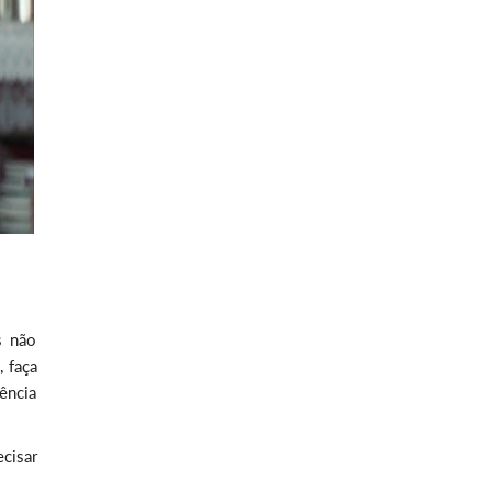
s não
, faça
ência
ecisar