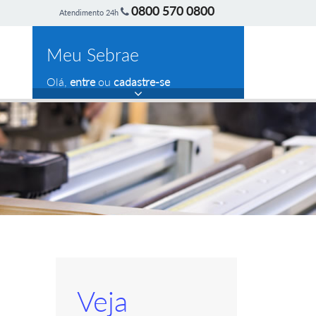
0800 570 0800
Atendimento 24h
Meu Sebrae
Olá,
entre
ou
cadastre-se
Veja