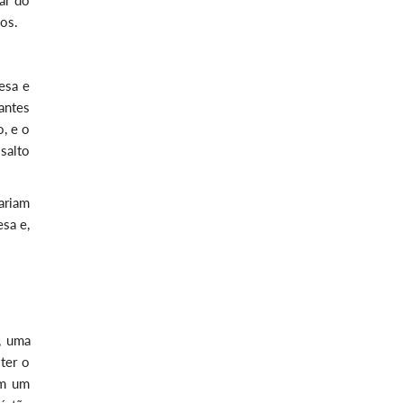
ar do
os.
esa e
antes
, e o
salto
ariam
esa e,
, uma
ter o
om um