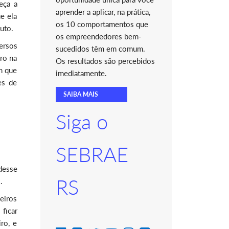
eça a
aprender a aplicar, na prática,
e ela
os 10 comportamentos que
uto.
os empreendedores bem-
ersos
sucedidos têm em comum.
ro na
Os resultados são percebidos
am que
imediatamente.
es de
SAIBA MAIS
Siga o
SEBRAE
desse
RS
.
leiros
ficar
ro, e