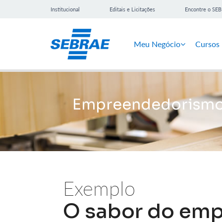
Institucional
Editais e Licitações
Encontre o SE
Meu Negócio
Cursos
Empreendedorism
Exemplo
O sabor do em