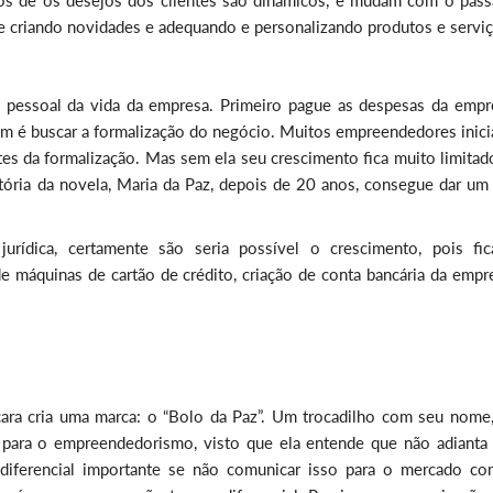
itos de os desejos dos clientes são dinâmicos, e mudam com o pass
 criando novidades e adequando e personalizando produtos e serviç
a pessoal da vida da empresa. Primeiro pague as despesas da empr
ém é buscar a formalização do negócio. Muitos empreendedores inici
es da formalização. Mas sem ela seu crescimento fica muito limitado
ria da novela, Maria da Paz, depois de 20 anos, consegue dar um 
rídica, certamente são seria possível o crescimento, pois fic
 de máquinas de cartão de crédito, criação de conta bancária da empr
cara cria uma marca: o “Bolo da Paz”. Um trocadilho com seu nome
 para o empreendedorismo, visto que ela entende que não adianta 
diferencial importante se não comunicar isso para o mercado c