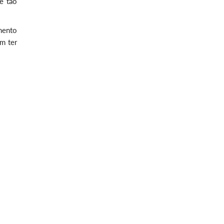
é tão
mento
m ter