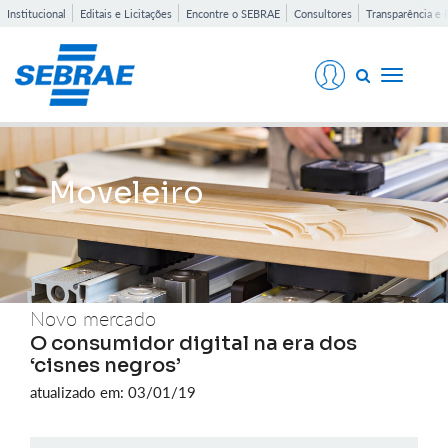
Institucional
Editais e Licitações
Encontre o SEBRAE
Consultores
Transparência e 
Toggle
navigati
Moveleiro
Novo mercado
O consumidor digital na era dos
‘cisnes negros’
atualizado em: 03/01/19