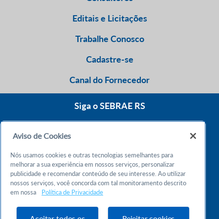
Editais e Licitações
Trabalhe Conosco
Cadastre-se
Canal do Fornecedor
Siga o SEBRAE RS
Aviso de Cookies
0800 570 0800
Nós usamos cookies e outras tecnologias semelhantes para
Atendimento 24h
melhorar a sua experiência em nossos serviços, personalizar
publicidade e recomendar conteúdo de seu interesse. Ao utilizar
nossos serviços, você concorda com tal monitoramento descrito
Chame no WhatsApp
em nossa
Política de Privacidade
55 51 32165000
Atendimento das 9h às 18h
Aceitar todos os
Rejeitar cookies