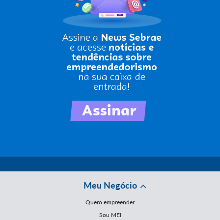
Meu Negócio
Quero empreender
Sou MEI