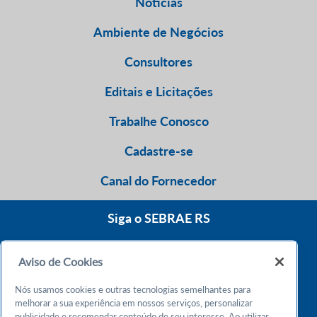
Notícias
Ambiente de Negócios
Consultores
Editais e Licitações
Trabalhe Conosco
Cadastre-se
Canal do Fornecedor
Siga o SEBRAE RS
Aviso de Cookies
0800 570 0800
Nós usamos cookies e outras tecnologias semelhantes para
Atendimento 24h
melhorar a sua experiência em nossos serviços, personalizar
publicidade e recomendar conteúdo de seu interesse. Ao utilizar