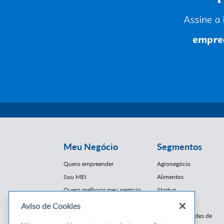
Meu Negócio
Segmentos
Quero empreender
Agronegócio
Sou MEI
Alimentos
Quero melhorar meu negócio
Startup
E-Commerce
Aviso de Cookies
Cursos e
Franquias / Redes de
Cooperação