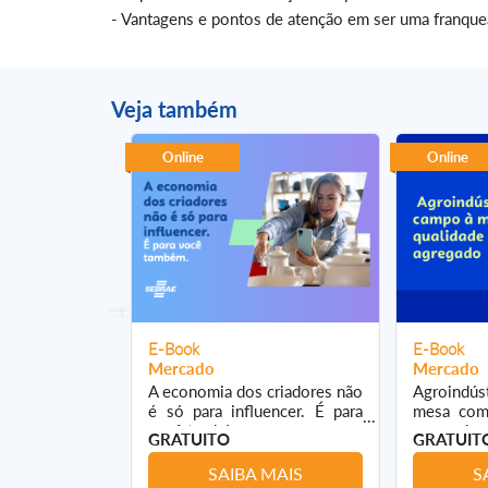
- Vantagens e pontos de atenção em ser uma franque
Veja também
Online
Online
E-Book
E-Book
Mercado
Mercado
, clubes e
A economia dos criadores não
Agroindús
ia: mais
é só para influencer. É para
mesa com 
 fidelização
você também.
agregado
GRATUITO
GRATUIT
 MAIS
SAIBA MAIS
S