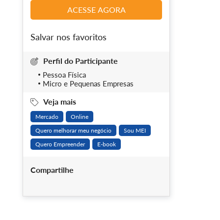
ACESSE AGORA
Salvar nos favoritos
Perfil do Participante
Pessoa Física
Micro e Pequenas Empresas
Veja mais
Mercado
Online
Quero melhorar meu negócio
Sou MEI
Quero Empreender
E-book
Compartilhe