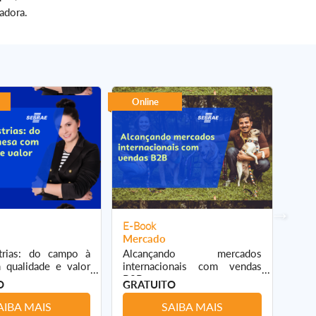
adora.
Online
On
E-Book
E-B
Mercado
Mer
trias: do campo à
Alcançando mercados
Ali
qualidade e valor
internacionais com vendas
arte
B2B
“com
O
GRATUITO
GRA
AIBA MAIS
SAIBA MAIS