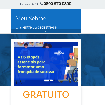
0800 570 0800
Atendimento 24h
Meu Sebrae
Olá,
entre
ou
cadastre-se
GRATUITO