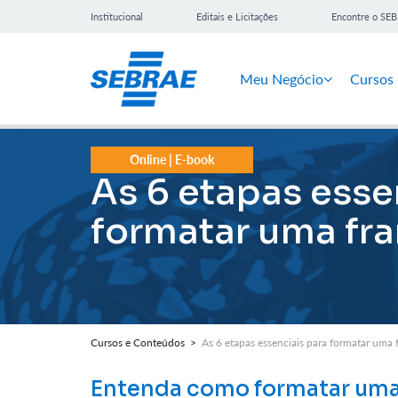
Institucional
Editais e Licitações
Encontre o SE
Meu Negócio
Cursos
Online | E-book
As 6 etapas esse
formatar uma fr
Cursos e Conteúdos >
As 6 etapas essenciais para formatar uma 
Entenda como formatar uma 