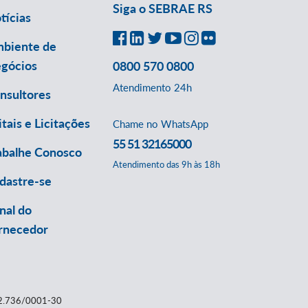
Siga o SEBRAE RS
tícias
biente de
gócios
0800 570 0800
Atendimento 24h
nsultores
itais e Licitações
Chame no WhatsApp
55 51 32165000
abalhe Conosco
Atendimento das 9h às 18h
dastre-se
nal do
rnecedor
112.736/0001-30