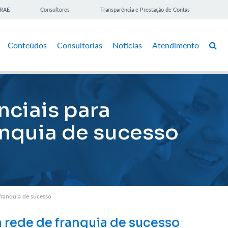
BRAE
Consultores
Transparência e Prestação de Contas
Conteúdos
Consultorias
Notícias
Atendimento
nciais para
anquia de sucesso
franquia de sucesso
rede de franquia de sucesso