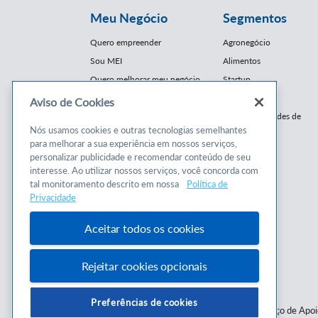
Meu Negócio
Segmentos
Quero empreender
Agronegócio
Sou MEI
Alimentos
Quero melhorar meu negócio
Startup
E-Commerce
Aviso de Cookies
Cursos e
Franquias / Redes de
Cooperação
Nós usamos cookies e outras tecnologias semelhantes
Conteúdos
para melhorar a sua experiência em nossos serviços,
Moda
personalizar publicidade e recomendar conteúdo de seu
Cursos
Moveleiro
interesse. Ao utilizar nossos serviços, você concorda com
Consultorias
Saúde
tal monitoramento descrito em nossa
Política de
Programas
Privacidade
Turismo
Mercopar
Aceitar todos os cookies
Rejeitar cookies opcionais
Preferências de cookies
Serviço de Apo