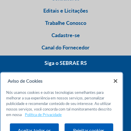
Editais e Licitações
Trabalhe Conosco
Cadastre-se
Canal do Fornecedor
Siga o SEBRAE RS
Aviso de Cookies
0800 570 0800
Nós usamos cookies e outras tecnologias semelhantes para
Atendimento 24h
melhorar a sua experiência em nossos serviços, personalizar
publicidade e recomendar conteúdo de seu interesse. Ao utilizar
nossos serviços, você concorda com tal monitoramento descrito
Chame no WhatsApp
em nossa
Política de Privacidade
55 51 32165000
Atendimento das 9h às 18h
Aceitar todos os
Rejeitar cookies