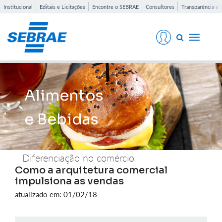
Institucional
Editais e Licitações
Encontre o SEBRAE
Consultores
Transparência e 
Toggle
navigati
Alimentos
e Bebidas
Diferenciação no comércio
Como a arquitetura comercial
impulsiona as vendas
atualizado em: 01/02/18