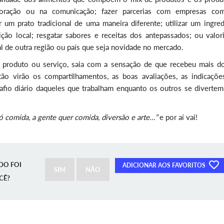
ecoração ou na comunicação; fazer parcerias com empresas c
um prato tradicional de uma maneira diferente; utilizar um ingred
ão local; resgatar sabores e receitas dos antepassados; ou valori
al de outra região ou país que seja novidade no mercado.
u produto ou serviço, saia com a sensação de que recebeu mais d
 virão os compartilhamentos, as boas avaliações, as indicaçõe
safio diário daqueles que trabalham enquanto os outros se divertem
ó comida, a gente quer comida, diversão e arte…”
e por aí vai!
DO FOI
ADICIONAR AOS FAVORITOS
SIM
NÃO
CÊ?