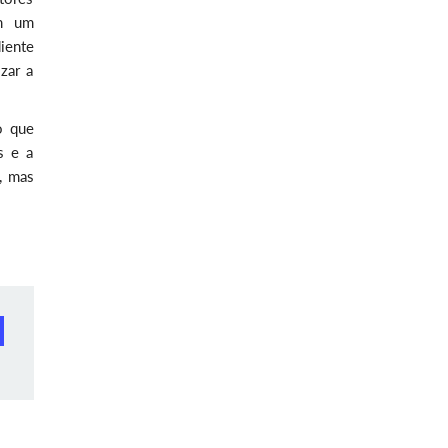
om um
iente
zar a
o que
s e a
, mas