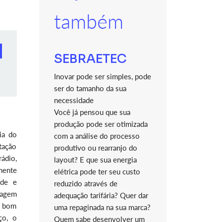
também
SEBRAETEC
Inovar pode ser simples, pode
ser do tamanho da sua
necessidade
Você já pensou que sua
produção pode ser otimizada
ia do
com a análise do processo
tação
produtivo ou rearranjo do
ádio,
layout? E que sua energia
mente
elétrica pode ter seu custo
nde e
reduzido através de
nagem
adequação tarifária? Quer dar
o bom
uma repaginada na sua marca?
ço, o
Quem sabe desenvolver um