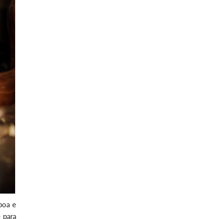
 boa e
e para