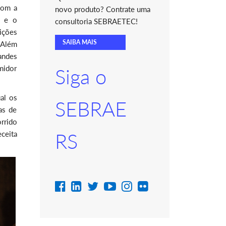
com a
novo produto? Contrate uma
o e o
consultoria SEBRAETEC!
ições
SAIBA MAIS
 Além
andes
midor
Siga o
al os
SEBRAE
as de
rrido
ceita
RS