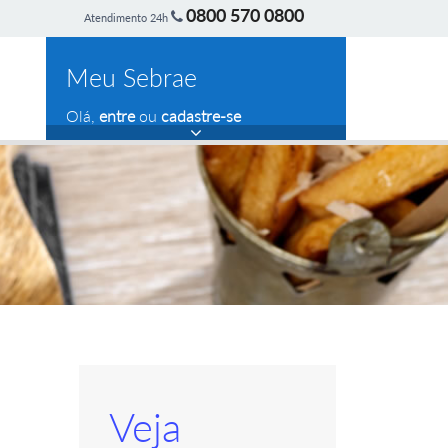
0800 570 0800
Atendimento 24h
Meu Sebrae
Olá,
entre
ou
cadastre-se
Veja