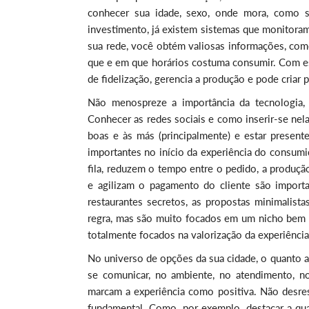
conhecer sua idade, sexo, onde mora, como s
investimento, já existem sistemas que monitoram 
sua rede, você obtém valiosas informações, com
que e em que horários costuma consumir. Com es
de fidelização, gerencia a produção e pode criar 
Não menospreze a importância da tecnologia
Conhecer as redes sociais e como inserir-se nel
boas e às más (principalmente) e estar presente 
importantes no início da experiência do consum
fila, reduzem o tempo entre o pedido, a produçã
e agilizam o pagamento do cliente são importa
restaurantes secretos, as propostas minimali
regra, mas são muito focados em um nicho bem 
totalmente focados na valorização da experiênci
No universo de opções da sua cidade, o quanto a 
se comunicar, no ambiente, no atendimento, no
marcam a experiência como positiva. Não desres
fundamental. Como, por exemplo, destacar a q