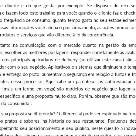
e diverte e do que gosta, por exemplo. Se dispuser de recurso
e fazem todo este trabalho para você: quando o cliente faz o check
o frequência de consumo, quanto tempo gasta no seu estabelecimen
sas informações você alinha o posicionamento, as ações promocion
produtos e serviços que vão diferenciá-lo da concorrência.
, tanto na comunicação com o mercado quanto na gestão da emp
as, escolher as melhores postagens, responder corretamente às avali
nos principais aplicativos de delivery (se utilizar este canal) são
idor com o seu negócio. Aplicativos e sistemas que diminuem o tem
o e entrega do prato, aumentam a segurança em relação a furtos e fr
ntes nesse processo. Aqui cabe um parêntese: os antirrestaurante
stas (mais um termo em voga) são modelos de negócio que fogem a
específico e uma proposta muito clara. Porém, observe que são mo
a do consumidor.
sua proposta se diferencia? O diferencial pode ser explorado na fo
s pratos e sabores, na história do seu restaurante. Pequenos det
peitando seu posicionamento e seu público, neste quesito a inova
ualidade dos alimentos que compõem o mix de produtos e os produ