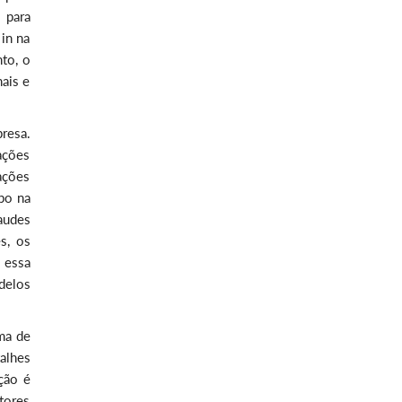
 para
 in na
to, o
ais e
resa.
ações
 ações
po na
audes
s, os
 essa
delos
rma de
alhes
ção é
tores