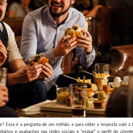
te? Essa é a pergunta de um milhão, e para obter a resposta vale a
ários e avaliações nas redes sociais e “espiar” o perfil do client