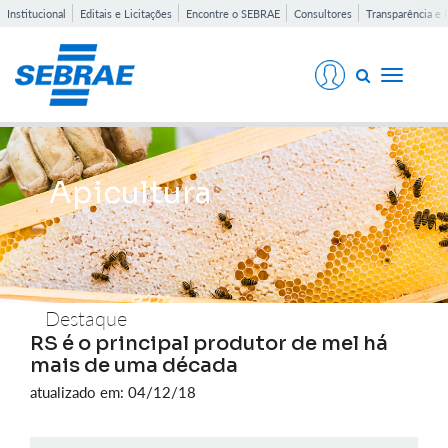
Institucional
Editais e Licitações
Encontre o SEBRAE
Consultores
Transparência e 
Toggle
navigati
Apicultura
Destaque
RS é o principal produtor de mel há
mais de uma década
atualizado em: 04/12/18