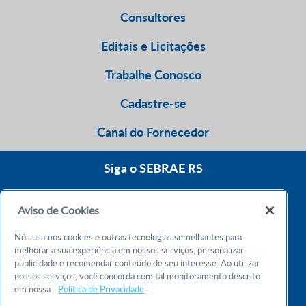
Consultores
Editais e Licitações
Trabalhe Conosco
Cadastre-se
Canal do Fornecedor
Siga o SEBRAE RS
Aviso de Cookies
0800 570 0800
Nós usamos cookies e outras tecnologias semelhantes para
Atendimento 24h
melhorar a sua experiência em nossos serviços, personalizar
publicidade e recomendar conteúdo de seu interesse. Ao utilizar
nossos serviços, você concorda com tal monitoramento descrito
Chame no WhatsApp
em nossa
Política de Privacidade
55 51 32165000