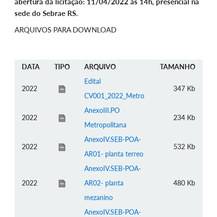
abertura da licitação: 11/04/2022 às 14h, presencial na
sede do Sebrae RS.
ARQUIVOS PARA DOWNLOAD
DATA
TIPO
ARQUIVO
TAMANHO
Edital
2022
347 Kb
CV001_2022_Metro
AnexoIII.PO
2022
234 Kb
Metropolitana
AnexoIV.SEB-POA-
2022
532 Kb
AR01- planta terreo
AnexoIV.SEB-POA-
2022
AR02- planta
480 Kb
mezanino
AnexoIV.SEB-POA-