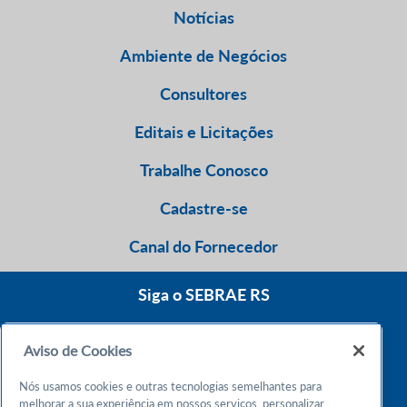
Notícias
Ambiente de Negócios
Consultores
Editais e Licitações
Trabalhe Conosco
Cadastre-se
Canal do Fornecedor
Siga o SEBRAE RS
Aviso de Cookies
0800 570 0800
Nós usamos cookies e outras tecnologias semelhantes para
Atendimento 24h
melhorar a sua experiência em nossos serviços, personalizar