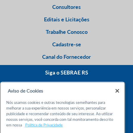
Consultores
Editais e Licitações
Trabalhe Conosco
Cadastre-se
Canal do Fornecedor
Siga o SEBRAE RS
Aviso de Cookies
0800 570 0800
Nós usamos cookies e outras tecnologias semelhantes para
Atendimento 24h
melhorar a sua experiência em nossos serviços, personalizar
publicidade e recomendar conteúdo de seu interesse. Ao utilizar
nossos serviços, você concorda com tal monitoramento descrito
Chame no WhatsApp
em nossa
Política de Privacidade
55 51 32165000