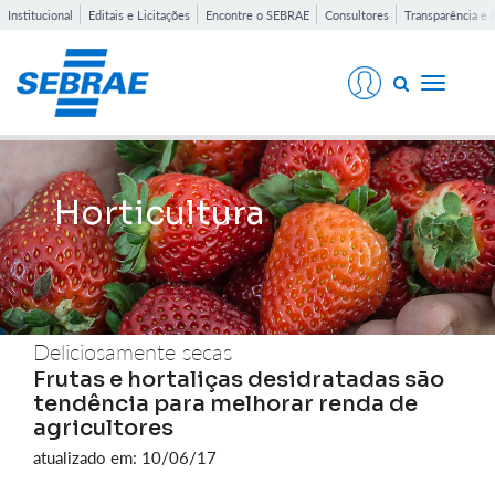
Institucional
Editais e Licitações
Encontre o SEBRAE
Consultores
Transparência e 
Toggle
navigati
Horticultura
Deliciosamente secas
Frutas e hortaliças desidratadas são
tendência para melhorar renda de
agricultores
atualizado em: 10/06/17