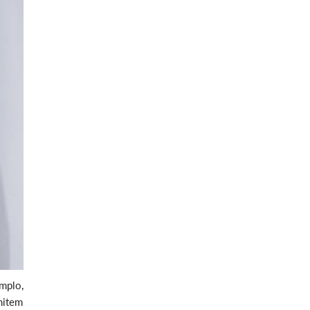
mplo,
mitem