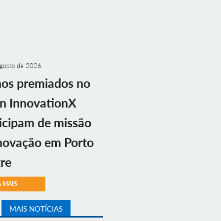
gosto de 2026
nos premiados no
n InnovationX
icipam de missão
novação em Porto
re
A MAIS
MAIS NOTÍCIAS