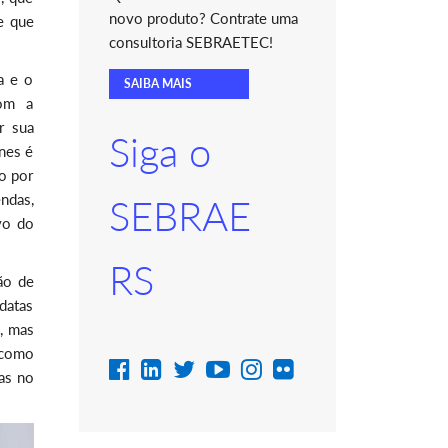
novo produto? Contrate uma
e que
consultoria SEBRAETEC!
a e o
SAIBA MAIS
com a
r sua
Siga o
ines é
o por
ndas,
SEBRAE
vo do
RS
ão de
datas
, mas
 como
as no