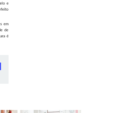
elo e
feito
os em
de de
ara é