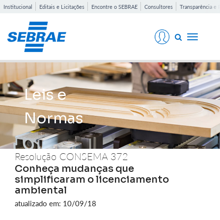
Institucional
Editais e Licitações
Encontre o SEBRAE
Consultores
Transparência e 
Toggle
navigati
Leis e
Normas
Resolução CONSEMA 372
Conheça mudanças que
simplificaram o licenciamento
ambiental
atualizado em: 10/09/18