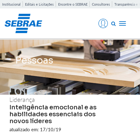
Institucional
Editais e Licitações
Encontre o SEBRAE
Consultores
Transparência e 
Toggle
navigati
Pessoas
Liderança
Inteligência emocional e as
habilidades essenciais dos
novos líderes
atualizado em: 17/10/19