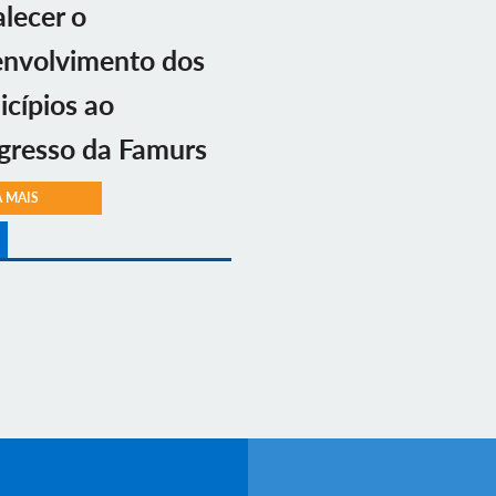
alecer o
envolvimento dos
cípios ao
gresso da Famurs
A MAIS