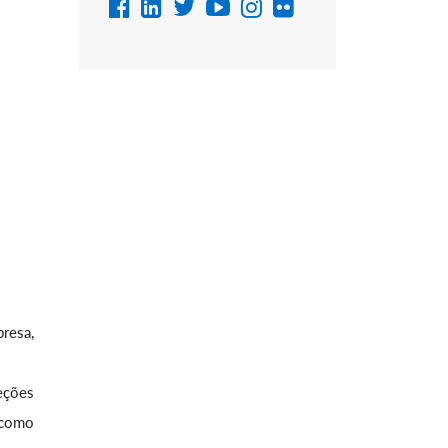
resa,
eções
 como