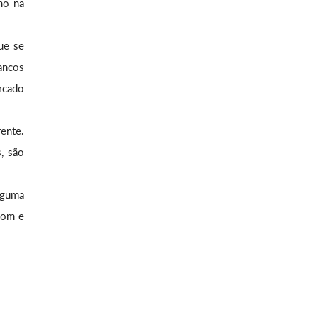
mo na
ue se
ancos
rcado
ente.
, são
lguma
bom e