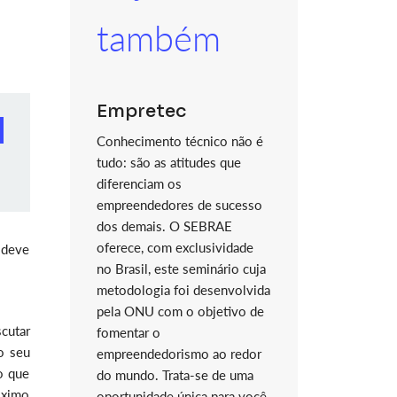
também
Empretec
Conhecimento técnico não é
tudo: são as atitudes que
diferenciam os
empreendedores de sucesso
dos demais. O SEBRAE
oferece, com exclusividade
 deve
no Brasil, este seminário cuja
metodologia foi desenvolvida
pela ONU com o objetivo de
cutar
fomentar o
o seu
empreendedorismo ao redor
o que
do mundo. Trata-se de uma
óximo
oportunidade única para você