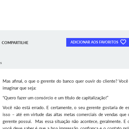
ADICIONAR AOS FAVORITOS
COMPARTILHE
os
Mas afinal, o que o gerente do banco quer ouvir do cliente? Você
imaginar que seja:
“Quero fazer um consórcio e um título de capitalização!”
Você não está errado. E certamente, o seu gerente gostaria de es
isso – até em virtude das altas metas comerciais de vendas que 
gerente possui. Mas essa situação não acontece, geralmente. E 
você deve saber é que a boa impressão, confiança e o contato pr