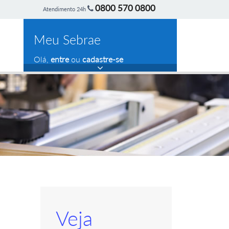
0800 570 0800
Atendimento 24h
Meu Sebrae
Olá,
entre
ou
cadastre-se
Veja